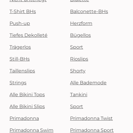
T-Shirt BHs
Balconette-BHs
Push-up
Herzform
Tiefes Dekolleté
Bügellos
Trägerlos
Sport
Still-BHs
Rioslips
Taillenslips
Shorty
Strings
Alle Bademode
Alle Bikini Tops
Tankini
Alle Bikini Slips
Sport
Primadonna
Primadonna Twist
Primadonna Swim
Primadonna Sport