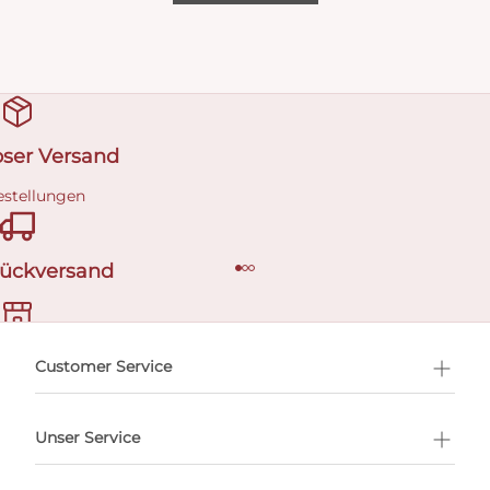
oser Versand
estellungen
Rückversand
ermin buchen
Customer Service
Unser Service