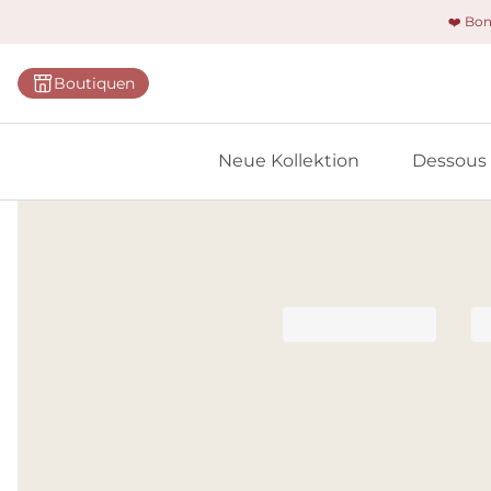
❤️ Bo
Kategorie
Boutiquen
BHs
Slips
Neue Kollektion
Dessous
Bodys
Shapewe
Primadon
Nahtlose
Bestselle
Alle Des
Meine 