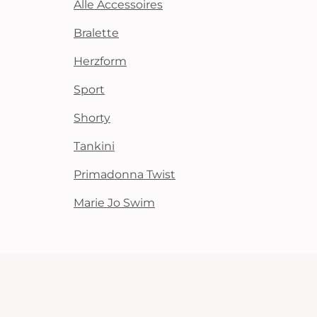
Alle Accessoires
Bralette
Herzform
Sport
Shorty
Tankini
Primadonna Twist
Marie Jo Swim