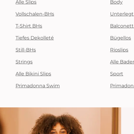
Alle Slips
Body
Vollschalen-BHs
Unterlegt
T-Shirt BHs
Balconet
Tiefes Dekolleté
Bügellos
Still-BHs
Rioslips
Strings
Alle Bad
Alle Bikini Slips
Sport
Primadonna Swim
Primadon