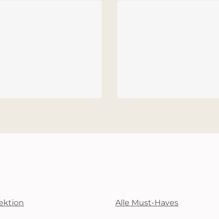
Alle BHs
Meine Größe finden
ektion
Alle Must-Haves