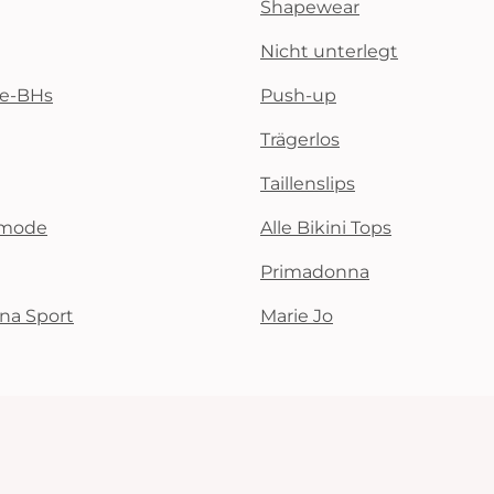
Shapewear
Nicht unterlegt
te-BHs
Push-up
Trägerlos
Taillenslips
emode
Alle Bikini Tops
Primadonna
na Sport
Marie Jo