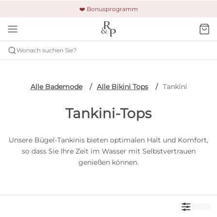
🚚 Kostenloser Versand und Rückgabe
🔒 Gesicherte Zahlung
❤️ Bonusprogramm
Wonach suchen Sie?
Alle Bademode
Alle Bikini Tops
Tankini
Tankini-Tops
Unsere Bügel-Tankinis bieten optimalen Halt und Komfort,
so dass Sie Ihre Zeit im Wasser mit Selbstvertrauen
genießen können.