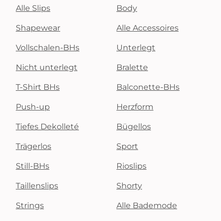
Alle Slips
Body
Shapewear
Alle Accessoires
Vollschalen-BHs
Unterlegt
Nicht unterlegt
Bralette
T-Shirt BHs
Balconette-BHs
Push-up
Herzform
Tiefes Dekolleté
Bügellos
Trägerlos
Sport
Still-BHs
Rioslips
Taillenslips
Shorty
Strings
Alle Bademode