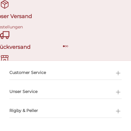
oser Versand
estellungen
Rückversand
ermin buchen
Customer Service
Unser Service
Rigby & Peller