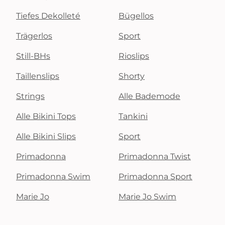
Tiefes Dekolleté
Bügellos
Trägerlos
Sport
Still-BHs
Rioslips
Taillenslips
Shorty
Strings
Alle Bademode
Alle Bikini Tops
Tankini
Alle Bikini Slips
Sport
Primadonna
Primadonna Twist
Primadonna Swim
Primadonna Sport
Marie Jo
Marie Jo Swim