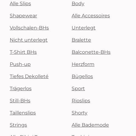
Alle Slips
Body
Shapewear
Alle Accessoires
Vollschalen-BHs
Unterlegt
Nicht unterlegt
Bralette
T-Shirt BHs
Balconette-BHs
Push-up
Herzform
Tiefes Dekolleté
Bügellos
Trägerlos
Sport
Still-BHs
Rioslips
Taillenslips
Shorty
Strings
Alle Bademode