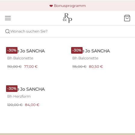
🚚 Kostenloser Versand und Rückgabe
🔒 Gesicherte Zahlung
❤️ Bonusprogramm
Wonach suchen Sie?
MARIE JO
SANCHA
-30%
-30%
Marie Jo SANCHA
Marie Jo SANCHA
Bh Balconette
Bh Balconette
110,00 €
77,00 €
115,00 €
80,50 €
-30%
Marie Jo SANCHA
Bh Herzform
120,00 €
84,00 €