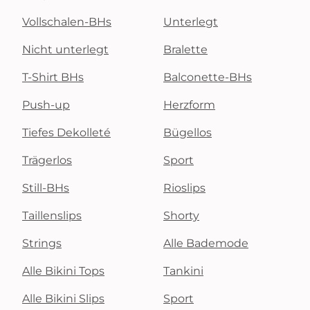
Vollschalen-BHs
Unterlegt
Nicht unterlegt
Bralette
T-Shirt BHs
Balconette-BHs
Push-up
Herzform
Tiefes Dekolleté
Bügellos
Trägerlos
Sport
Still-BHs
Rioslips
Taillenslips
Shorty
Strings
Alle Bademode
Alle Bikini Tops
Tankini
Alle Bikini Slips
Sport