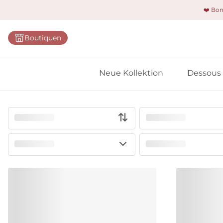
❤️ Bo
Kategorie
Boutiquen
BHs
Slips
Neue Kollektion
Dessous
Bodys
Shapewe
Primadon
Nahtlose
Bestselle
Alle Des
Meine 