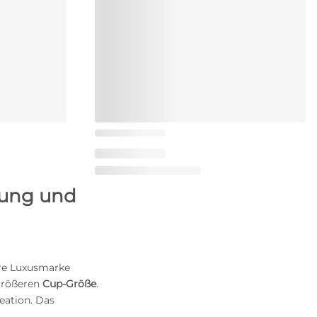
tung und
ere Luxusmarke
größeren
Cup-Größe
.
eation. Das