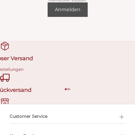
Informationen anpassen.
Anmelden
oser Versand
estellungen
Rückversand
ermin buchen
Customer Service