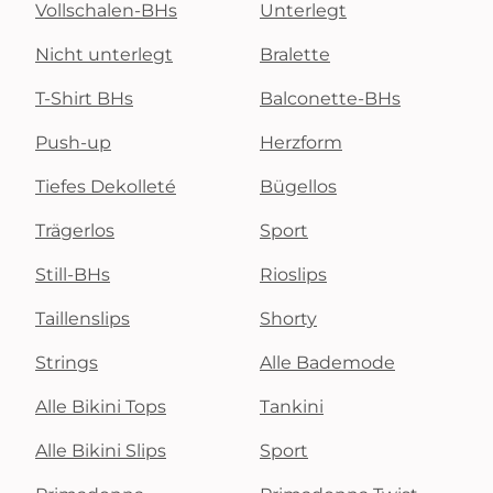
Vollschalen-BHs
Unterlegt
Nicht unterlegt
Bralette
T-Shirt BHs
Balconette-BHs
Push-up
Herzform
Tiefes Dekolleté
Bügellos
Trägerlos
Sport
Still-BHs
Rioslips
Taillenslips
Shorty
Strings
Alle Bademode
Alle Bikini Tops
Tankini
Alle Bikini Slips
Sport