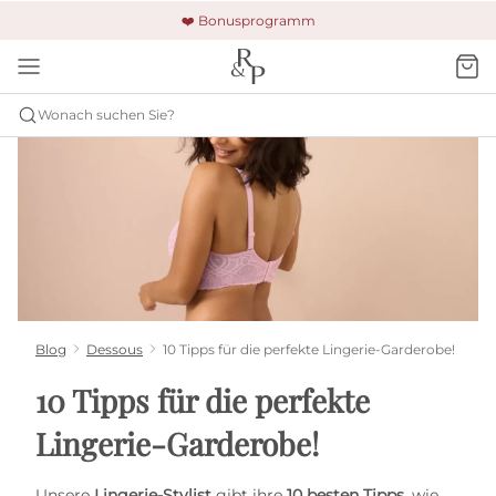
🚚 Kostenloser Versand und Rückgabe
🔒 Gesicherte Zahlung
❤️ Bonusprogramm
Wonach suchen Sie?
Blog
Dessous
10 Tipps für die perfekte Lingerie-Garderobe!
10 Tipps für die perfekte
Lingerie-Garderobe!
Unsere
Lingerie-Stylist
gibt ihre
10 besten Tipps
, wie