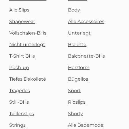
Alle Slips
Body
Shapewear
Alle Accessoires
Vollschalen-BHs
Unterlegt
Nicht unterlegt
Bralette
T-Shirt BHs
Balconette-BHs
Push-up
Herzform
Tiefes Dekolleté
Bügellos
Trägerlos
Sport
Still-BHs
Rioslips
Taillenslips
Shorty
Strings
Alle Bademode