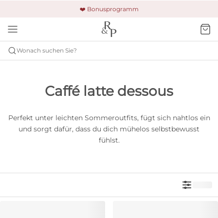
🚚 Kostenloser Versand und Rückgabe
🔒 Gesicherte Zahlung
❤️ Bonusprogramm
Wonach suchen Sie?
Caffé latte dessous
Perfekt unter leichten Sommeroutfits, fügt sich nahtlos ein
und sorgt dafür, dass du dich mühelos selbstbewusst
fühlst.