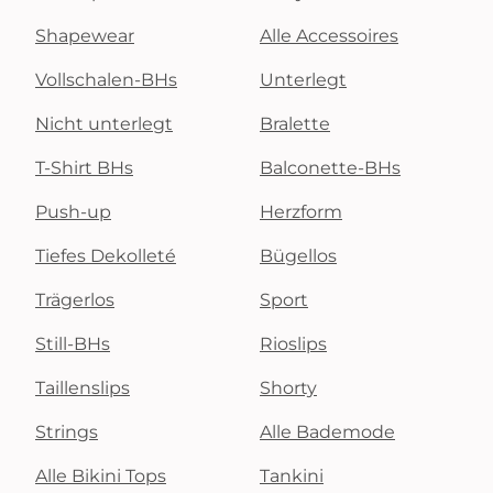
Shapewear
Alle Accessoires
Vollschalen-BHs
Unterlegt
Nicht unterlegt
Bralette
T-Shirt BHs
Balconette-BHs
Push-up
Herzform
Tiefes Dekolleté
Bügellos
Trägerlos
Sport
Still-BHs
Rioslips
Taillenslips
Shorty
Strings
Alle Bademode
Alle Bikini Tops
Tankini