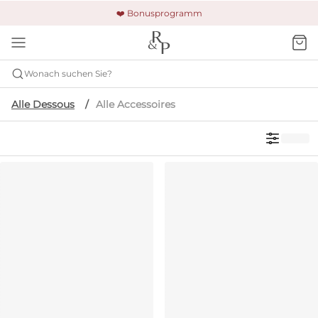
🚚 Kostenloser Versand und Rückgabe
🔒 Gesicherte Zahlung
❤️ Bonusprogramm
Wonach suchen Sie?
Alle Dessous
Alle Accessoires