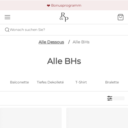
🚚 Kostenloser Versand und Rückgabe
🔒 Gesicherte Zahlung
❤️ Bonusprogramm
Wonach suchen Sie?
Alle Dessous
Alle BHs
Alle BHs
Balconette
Tiefes Dekolleté
T-Shirt
Bralette