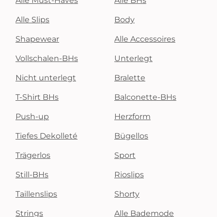
Alle Must-Haves
Alle BHs
Alle Slips
Body
Shapewear
Alle Accessoires
Vollschalen-BHs
Unterlegt
Nicht unterlegt
Bralette
T-Shirt BHs
Balconette-BHs
Push-up
Herzform
Tiefes Dekolleté
Bügellos
Trägerlos
Sport
Still-BHs
Rioslips
Taillenslips
Shorty
Strings
Alle Bademode