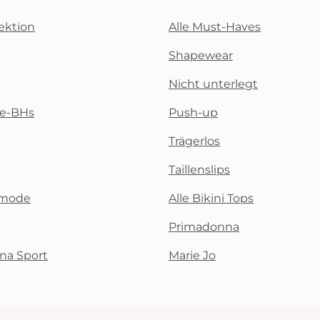
ektion
Alle Must-Haves
Shapewear
Nicht unterlegt
te-BHs
Push-up
Trägerlos
Taillenslips
emode
Alle Bikini Tops
Primadonna
na Sport
Marie Jo