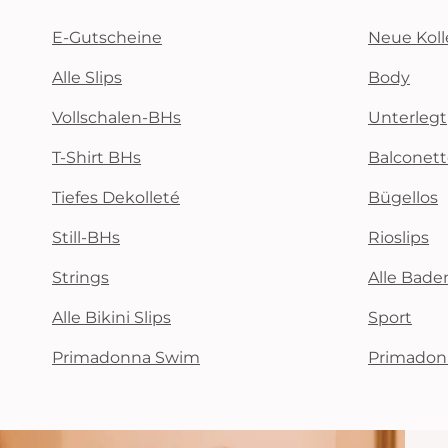
E-Gutscheine
Neue Koll
Alle Slips
Body
Vollschalen-BHs
Unterlegt
T-Shirt BHs
Balconet
Tiefes Dekolleté
Bügellos
Still-BHs
Rioslips
Strings
Alle Bad
Alle Bikini Slips
Sport
Primadonna Swim
Primadon