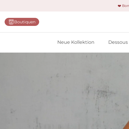
❤️ Bo
Kategorie
Boutiquen
BHs
Slips
Neue Kollektion
Dessous
Bodys
Shapewe
Primadon
Nahtlose
Bestselle
Alle Des
Meine 