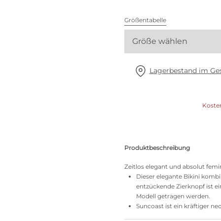
Alle BHs
Größentabelle
Meine Größe finden
Größe wählen
Lagerbestand im Ges
Koste
Produktbeschreibung
Zeitlos elegant und absolut femini
Dieser elegante Bikini komb
entzückende Zierknopf ist e
Modell getragen werden.
Suncoast ist ein kräftiger n