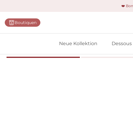
❤️ Bo
Kategorie
Boutiquen
BHs
Slips
Neue Kollektion
Dessous
Bodys
Shapewe
Primadon
Nahtlose
Bestselle
Alle Des
Meine 