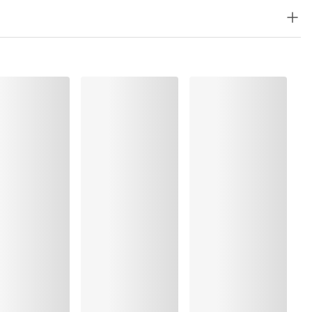
ung
rocknen
, Elasthan:13%