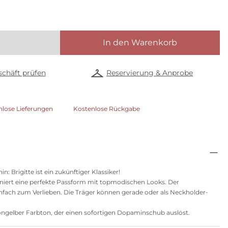
In den Warenkorb
chäft prüfen
Reservierung & Anprobe
nlose Lieferungen
Kostenlose Rückgabe
n: Brigitte ist ein zukünftiger Klassiker!
iniert eine perfekte Passform mit topmodischen Looks. Der
infach zum Verlieben. Die Träger können gerade oder als Neckholder-
eongelber Farbton, der einen sofortigen Dopaminschub auslöst.