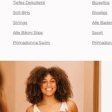
Tiefes Dekolleté
Bügellos
Still-BHs
Rioslips
Strings
Alle Bad
Alle Bikini Slips
Sport
Primadonna Swim
Primadon