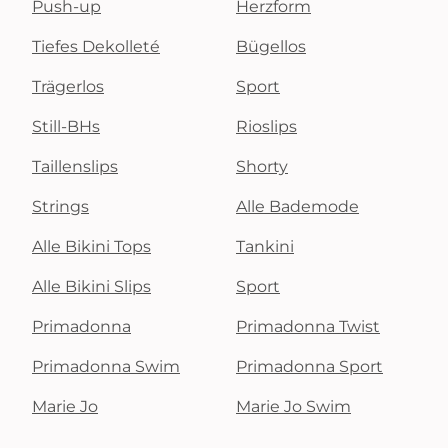
Push-up
Herzform
Tiefes Dekolleté
Bügellos
Trägerlos
Sport
Still-BHs
Rioslips
Taillenslips
Shorty
Strings
Alle Bademode
Alle Bikini Tops
Tankini
Alle Bikini Slips
Sport
Primadonna
Primadonna Twist
Primadonna Swim
Primadonna Sport
Marie Jo
Marie Jo Swim