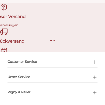
oser Versand
estellungen
Rückversand
ermin buchen
Customer Service
Unser Service
Rigby & Peller