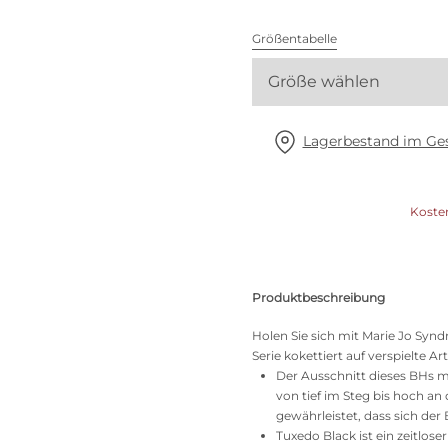
Alle BHs
Größentabelle
Meine Größe finden
Größe wählen
Lagerbestand im Ges
Koste
Produktbeschreibung
Holen Sie sich mit Marie Jo Syn
Serie kokettiert auf verspielte 
Der Ausschnitt dieses BHs mi
von tief im Steg bis hoch an 
gewährleistet, dass sich de
Tuxedo Black ist ein zeitlos