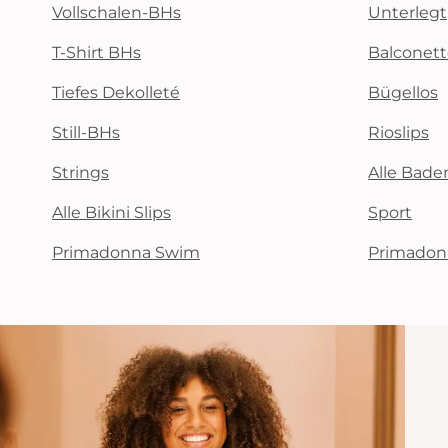
Vollschalen-BHs
Unterlegt
T-Shirt BHs
Balconet
Tiefes Dekolleté
Bügellos
Still-BHs
Rioslips
Strings
Alle Bad
Alle Bikini Slips
Sport
Primadonna Swim
Primadon