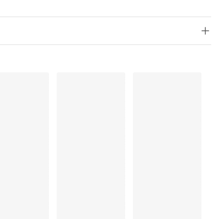
ung
rocknen
, Elasthan:11%