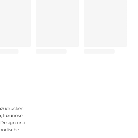
chzudrücken
, luxuriöse
 Design und
pmodische