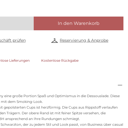
In den Warenkorb
chäft prüfen
Reservierung & Anprobe
nlose Lieferungen
Kostenlose Rückgabe
dny eine große Portion Spaß und Optimismus in die Dessouslade. Diese
Art mit dem Smoking-Look.
t gepolsterten Cups ist herzförmig. Die Cups aus Rippstoff verlaufen
den Trägern. Der obere Rand ist mit feiner Spitze versehen, die
r BH ansprechend an Ihre Rundungen schmiegt.
er Schwarzton, der zu jedem Stil und Look passt, von Business über casual