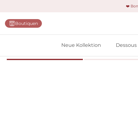
❤️ Bo
Kategorie
Boutiquen
BHs
Slips
Neue Kollektion
Dessous
Bodys
Shapewe
Primadon
Nahtlose
Bestselle
Alle Des
Meine 