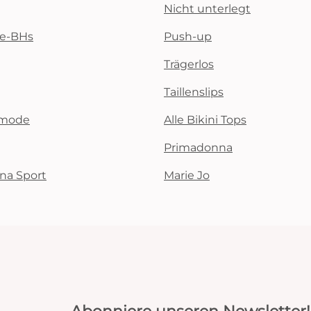
Nicht unterlegt
te-BHs
Push-up
Trägerlos
Taillenslips
emode
Alle Bikini Tops
Primadonna
na Sport
Marie Jo