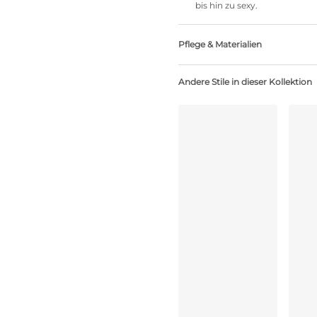
bis hin zu sexy.
Pflege & Materialien
Nicht bleichen
Andere Stile in dieser Kollektion
Keine professionelle Reinig
Nicht im Wäschetrockner t
30°C Schonwaschgang
°
30
Nicht bügeln
Polyester:39%, Polyamid:50%