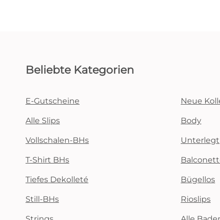
Beliebte Kategorien
E-Gutscheine
Neue Koll
Alle Slips
Body
Vollschalen-BHs
Unterlegt
T-Shirt BHs
Balconet
Tiefes Dekolleté
Bügellos
Still-BHs
Rioslips
Strings
Alle Bad