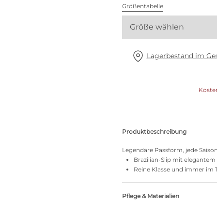
Alle BHs
Größentabelle
Größe wählen
Meine Größe finden
Lagerbestand im Ges
Koste
Produktbeschreibung
Legendäre Passform, jede Saiso
Brazilian-Slip mit elegante
Reine Klasse und immer im 
Pflege & Materialien
Nicht bleichen