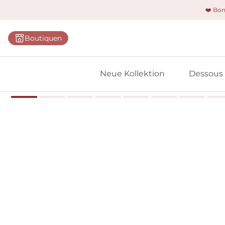
❤️ Bo
Kategorie
Boutiquen
BHs
Slips
Neue Kollektion
Dessous
Bodys
Shapewe
Primadon
Nahtlose
Bestselle
Alle Des
Meine 