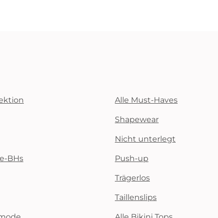
ektion
Alle Must-Haves
Shapewear
Nicht unterlegt
te-BHs
Push-up
Trägerlos
Taillenslips
emode
Alle Bikini Tops