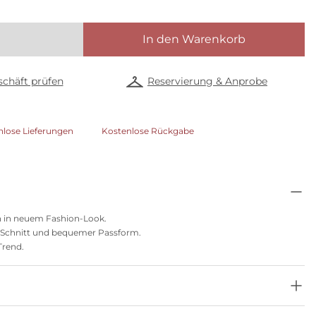
In den Warenkorb
chäft prüfen
Reservierung & Anprobe
nlose Lieferungen
Kostenlose Rückgabe
n in neuem Fashion-Look.
m Schnitt und bequemer Passform.
Trend.