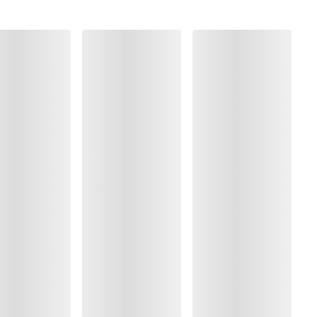
ung
rocknen
%, Polyamid:69%