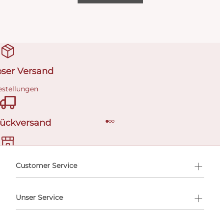
oser Versand
estellungen
Rückversand
ermin buchen
Customer Service
Unser Service