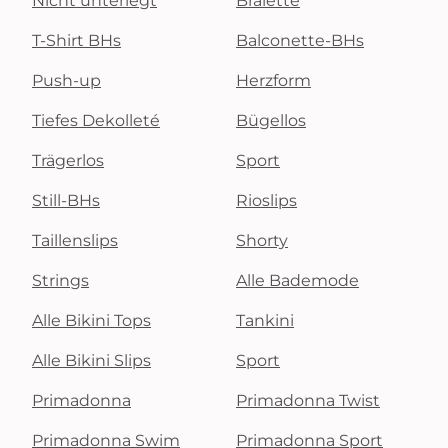
Nicht unterlegt
Bralette
T-Shirt BHs
Balconette-BHs
Push-up
Herzform
Tiefes Dekolleté
Bügellos
Trägerlos
Sport
Still-BHs
Rioslips
Taillenslips
Shorty
Strings
Alle Bademode
Alle Bikini Tops
Tankini
Alle Bikini Slips
Sport
Primadonna
Primadonna Twist
Primadonna Swim
Primadonna Sport