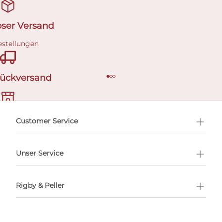
oser Versand
estellungen
Rückversand
ermin buchen
Customer Service
Unser Service
Rigby & Peller