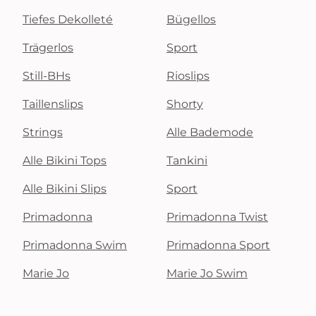
Tiefes Dekolleté
Bügellos
Trägerlos
Sport
Still-BHs
Rioslips
Taillenslips
Shorty
Strings
Alle Bademode
Alle Bikini Tops
Tankini
Alle Bikini Slips
Sport
Primadonna
Primadonna Twist
Primadonna Swim
Primadonna Sport
Marie Jo
Marie Jo Swim