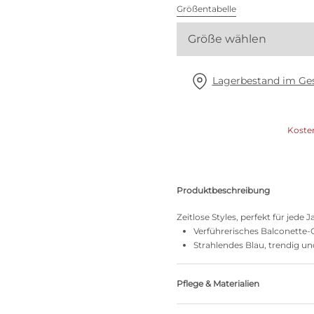
Alle BHs
Größentabelle
Größe wählen
Meine Größe finden
Lagerbestand im Ges
Koste
Produktbeschreibung
Zeitlose Styles, perfekt für jede J
Verführerisches Balconette-O
Strahlendes Blau, trendig 
Pflege & Materialien
Nicht bleichen