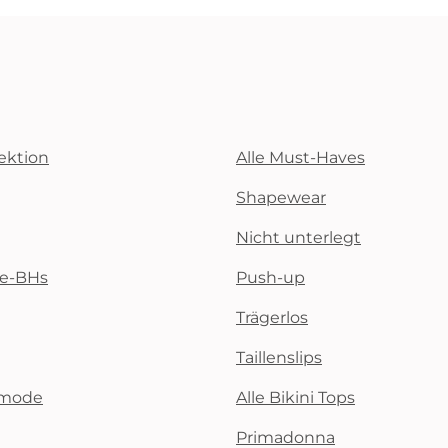
ektion
Alle Must-Haves
Shapewear
Nicht unterlegt
te-BHs
Push-up
Trägerlos
Taillenslips
emode
Alle Bikini Tops
Primadonna