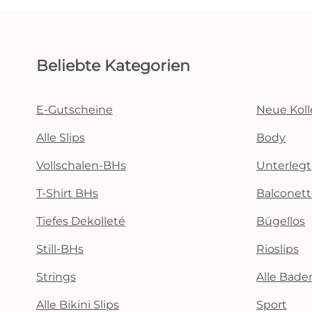
Beliebte Kategorien
E-Gutscheine
Neue Koll
Alle Slips
Body
Vollschalen-BHs
Unterlegt
T-Shirt BHs
Balconet
Tiefes Dekolleté
Bügellos
Still-BHs
Rioslips
Strings
Alle Bad
Alle Bikini Slips
Sport