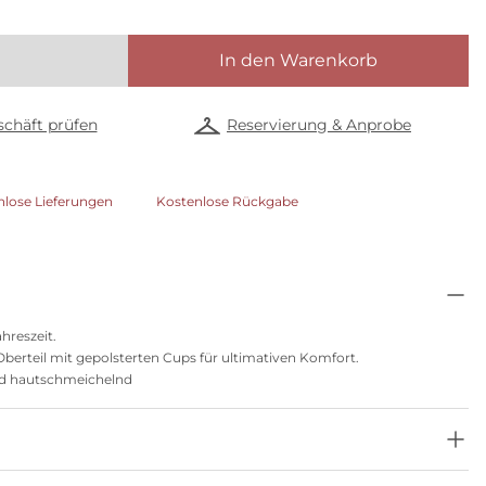
In den Warenkorb
chäft prüfen
Reservierung & Anprobe
nlose Lieferungen
Kostenlose Rückgabe
ahreszeit.
berteil mit gepolsterten Cups für ultimativen Komfort.
und hautschmeichelnd