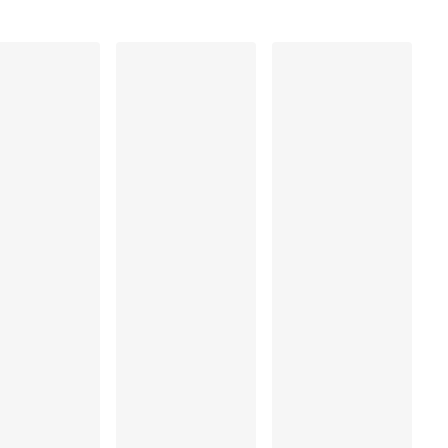
ung
rocknen
, Polyamid:52%