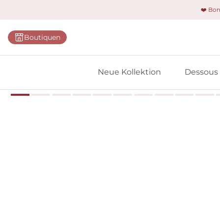
❤️ Bo
Kategorie
Boutiquen
BHs
Slips
Neue Kollektion
Dessous
Bodys
Shapewe
Primadon
Nahtlose
Bestselle
Alle Des
Meine 