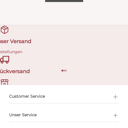
oser Versand
estellungen
Rückversand
ermin buchen
Customer Service
Unser Service