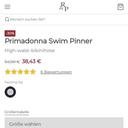
Wonach suchen Sie?
-30%
Primadonna Swim Pinner
High-waist-bikinihose
38,43 €
54,90 €
6 Bewertungen
Dazzling Sky
Größentabelle
Größe wählen