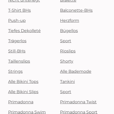
Nicht unterlegt
Bralette
T-Shirt BHs
Balconette-BHs
Push-up
Herzform
Tiefes Dekolleté
Bügellos
Trägerlos
Sport
Still-BHs
Rioslips
Taillenslips
Shorty
Strings
Alle Bademode
Alle Bikini Tops
Tankini
Alle Bikini Slips
Sport
Primadonna
Primadonna Twist
Primadonna Swim
Primadonna Sport