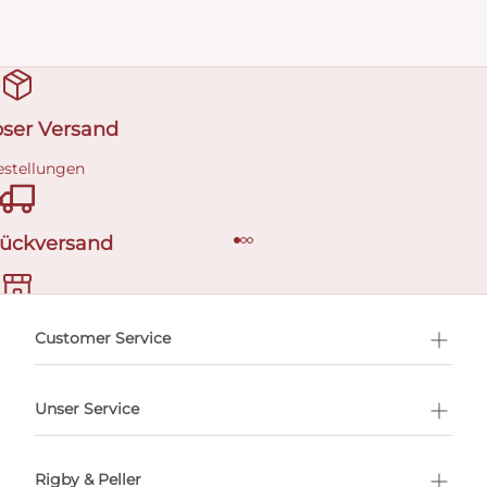
oser Versand
estellungen
Rückversand
ermin buchen
Customer Service
Unser Service
Rigby & Peller