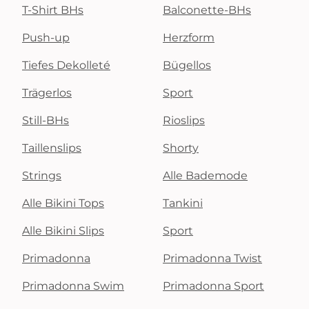
T-Shirt BHs
Balconette-BHs
Push-up
Herzform
Tiefes Dekolleté
Bügellos
Trägerlos
Sport
Still-BHs
Rioslips
Taillenslips
Shorty
Strings
Alle Bademode
Alle Bikini Tops
Tankini
Alle Bikini Slips
Sport
Primadonna
Primadonna Twist
Primadonna Swim
Primadonna Sport