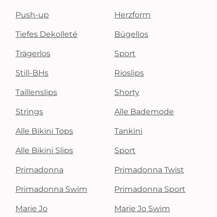
Push-up
Herzform
Tiefes Dekolleté
Bügellos
Trägerlos
Sport
Still-BHs
Rioslips
Taillenslips
Shorty
Strings
Alle Bademode
Alle Bikini Tops
Tankini
Alle Bikini Slips
Sport
Primadonna
Primadonna Twist
Primadonna Swim
Primadonna Sport
Marie Jo
Marie Jo Swim