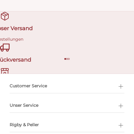
oser Versand
estellungen
Rückversand
ermin buchen
Customer Service
Unser Service
Rigby & Peller