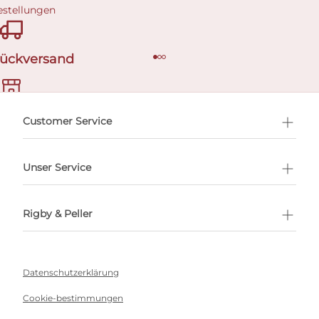
estellungen
Rückversand
ermin buchen
Customer Service
Unser Service
Rigby & Peller
Datenschutzerklärung
Cookie-bestimmungen