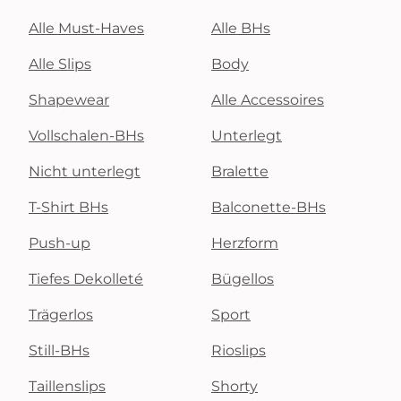
Alle Must-Haves
Alle BHs
Alle Slips
Body
Shapewear
Alle Accessoires
Vollschalen-BHs
Unterlegt
Nicht unterlegt
Bralette
T-Shirt BHs
Balconette-BHs
Push-up
Herzform
Tiefes Dekolleté
Bügellos
Trägerlos
Sport
Still-BHs
Rioslips
Taillenslips
Shorty