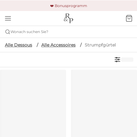
🚚 Kostenloser Versand und Rückgabe
🔒 Gesicherte Zahlung
❤️ Bonusprogramm
Wonach suchen Sie?
Alle Dessous
Alle Accessoires
Strumpfgürtel