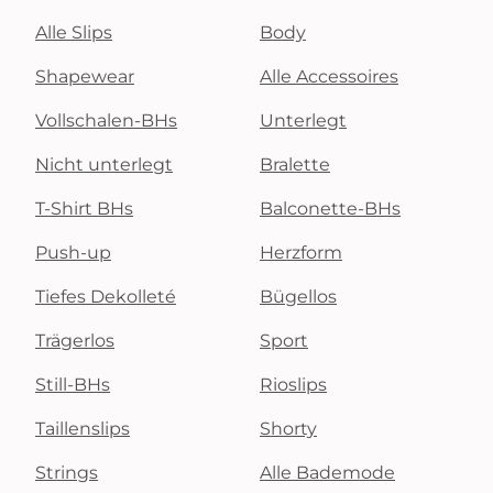
Alle Slips
Body
Shapewear
Alle Accessoires
Vollschalen-BHs
Unterlegt
Nicht unterlegt
Bralette
T-Shirt BHs
Balconette-BHs
Push-up
Herzform
Tiefes Dekolleté
Bügellos
Trägerlos
Sport
Still-BHs
Rioslips
Taillenslips
Shorty
Strings
Alle Bademode