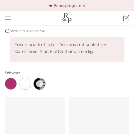
🚚 Kostenloser Versand und Rückgabe
🔒 Gesicherte Zahlung
❤️ Bonusprogramm
Wonach suchen Sie?
Marie Jo Basyl - Schwarz
Frisch und fröhlich – Dessous mit schlichter,
klarer Linie. Klar, kraftvoll und trendig.
Schwarz