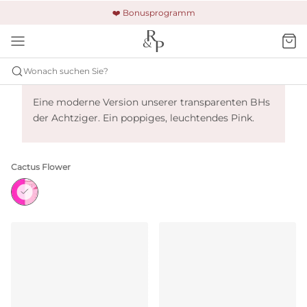
🚚 Kostenloser Versand und Rückgabe
🔒 Gesicherte Zahlung
❤️ Bonusprogramm
Wonach suchen Sie?
Marie Jo Etoile - Cactus Flower
Eine moderne Version unserer transparenten BHs
der Achtziger. Ein poppiges, leuchtendes Pink.
Cactus Flower