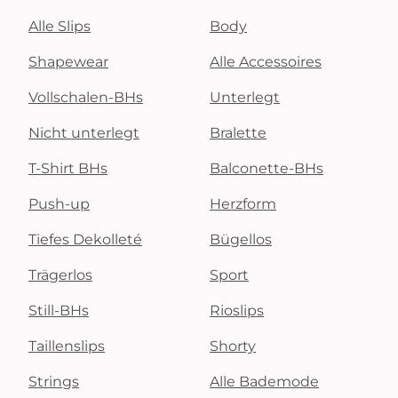
Alle Slips
Body
Shapewear
Alle Accessoires
Vollschalen-BHs
Unterlegt
Nicht unterlegt
Bralette
T-Shirt BHs
Balconette-BHs
Push-up
Herzform
Tiefes Dekolleté
Bügellos
Trägerlos
Sport
Still-BHs
Rioslips
Taillenslips
Shorty
Strings
Alle Bademode