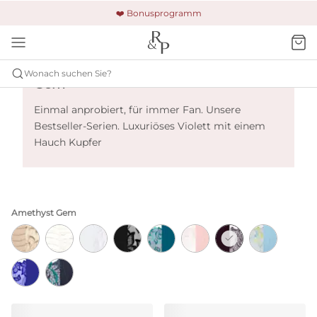
🚚 Kostenloser Versand und Rückgabe
🔒 Gesicherte Zahlung
❤️ Bonusprogramm
Primadonna Deauville - Amethyst
Wonach suchen Sie?
Gem
Einmal anprobiert, für immer Fan. Unsere
Bestseller-Serien. Luxuriöses Violett mit einem
Hauch Kupfer
Amethyst Gem