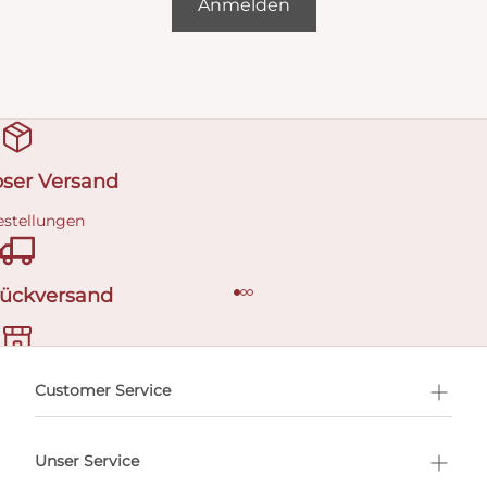
Anmelden
oser Versand
estellungen
Rückversand
ermin buchen
Customer Service
Unser Service