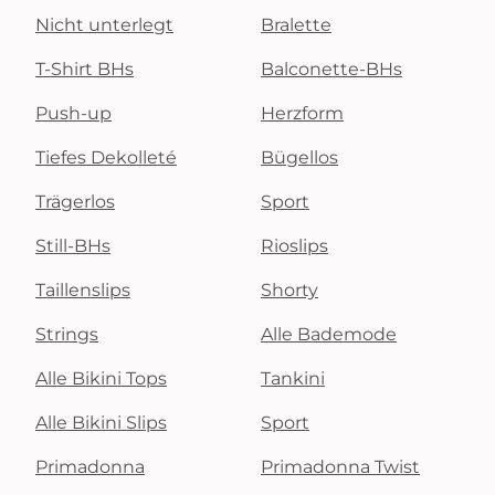
Nicht unterlegt
Bralette
T-Shirt BHs
Balconette-BHs
Push-up
Herzform
Tiefes Dekolleté
Bügellos
Trägerlos
Sport
Still-BHs
Rioslips
Taillenslips
Shorty
Strings
Alle Bademode
Alle Bikini Tops
Tankini
Alle Bikini Slips
Sport
Primadonna
Primadonna Twist