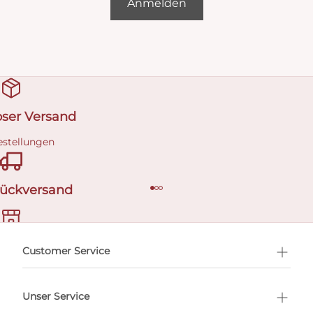
Anmelden
oser Versand
estellungen
Rückversand
ermin buchen
Customer Service
Unser Service