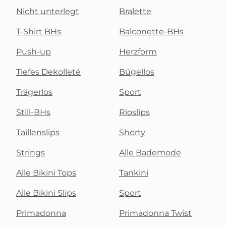
Nicht unterlegt
Bralette
T-Shirt BHs
Balconette-BHs
Push-up
Herzform
Tiefes Dekolleté
Bügellos
Trägerlos
Sport
Still-BHs
Rioslips
Taillenslips
Shorty
Strings
Alle Bademode
Alle Bikini Tops
Tankini
Alle Bikini Slips
Sport
Primadonna
Primadonna Twist