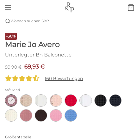
Wonach suchen Sie?
-30%
Marie Jo Avero
Unterlegter Bh Balconette
69,93 €
99,90 €
160 Bewertungen
Soft Sand
Größentabelle