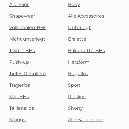
Alle Slips
Body
Shapewear
Alle Accessoires
Vollschalen-BHs
Unterlegt
Nicht unterlegt
Bralette
T-Shirt BHs
Balconette-BHs
Push-up
Herzform
Tiefes Dekolleté
Bügellos
Trägerlos
Sport
Still-BHs
Rioslips
Taillenslips
Shorty
Strings
Alle Bademode