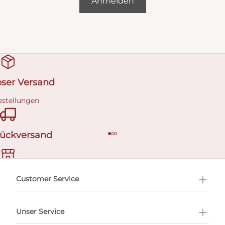
Anmelden
oser Versand
estellungen
Rückversand
ermin buchen
Customer Service
Unser Service