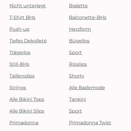
Nicht unterlegt
Bralette
T-Shirt BHs
Balconette-BHs
Push-up
Herzform
Tiefes Dekolleté
Bügellos
Trägerlos
Sport
Still-BHs
Rioslips
Taillenslips
Shorty
Strings
Alle Bademode
Alle Bikini Tops
Tankini
Alle Bikini Slips
Sport
Primadonna
Primadonna Twist