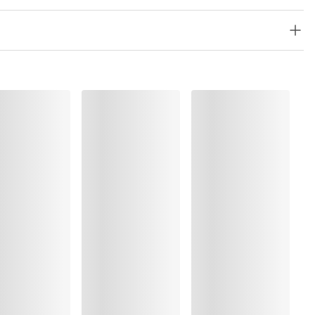
ung
rocknen
%, Elasthan:8%