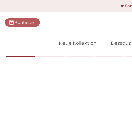
❤️ Bo
Kategorie
Boutiquen
BHs
Slips
Neue Kollektion
Dessous
Bodys
Shapewe
Primadon
Nahtlose
Bestselle
Alle Des
Meine 