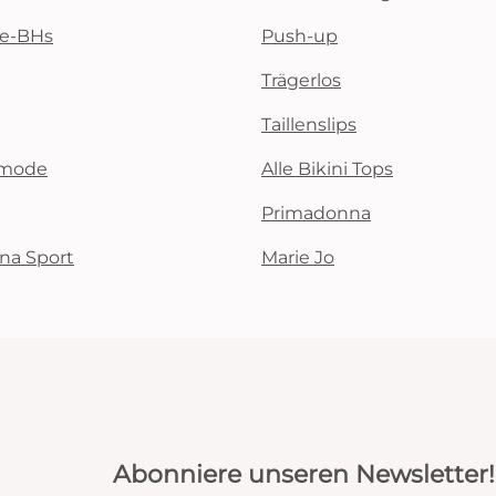
te-BHs
Push-up
Trägerlos
Taillenslips
emode
Alle Bikini Tops
Primadonna
na Sport
Marie Jo
Abonniere unseren Newsletter!