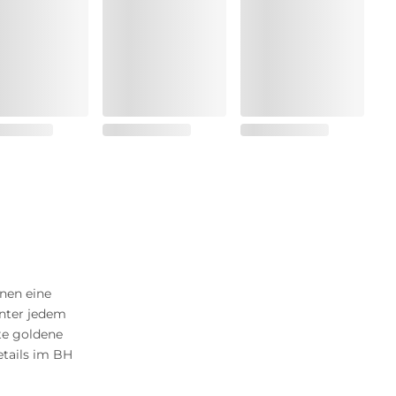
nen eine
unter jedem
lte goldene
etails im BH