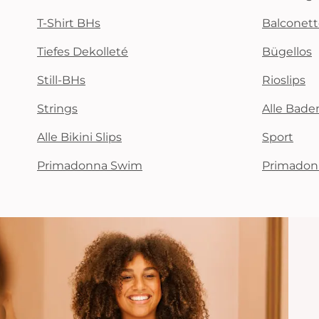
T-Shirt BHs
Balconet
Tiefes Dekolleté
Bügellos
Still-BHs
Rioslips
Strings
Alle Bad
Alle Bikini Slips
Sport
Primadonna Swim
Primadon