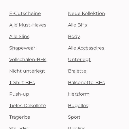
E-Gutscheine
Neue Kollektion
Alle Must-Haves
Alle BHs
Alle Slips
Body
Shapewear
Alle Accessoires
Vollschalen-BHs
Unterlegt
Nicht unterlegt
Bralette
T-Shirt BHs
Balconette-BHs
Push-up
Herzform
Tiefes Dekolleté
Bügellos
Trägerlos
Sport
Still-BHs
Rioslips