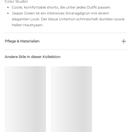
Color Studio!
Coole, komfortable shorts, die unter jedes Outfit passen.
Jasper Green ist ein intensives Smaragdgrün mit einem
eleganten Look. Der blaue Unterton schmeichelt dunklen sowie
hellen Hauttypen.
Pflege & Materialien
Nicht bleichen
Andere Stile in dieser Kollektion
Keine professionelle Reinigung
Nicht im Wäschetrockner trocknen
30°C Normalwaschgang
°
30
Nicht bügein
Baumwolle:2%, Polyamid:79%, Polyester:4%, Elasthan:15%