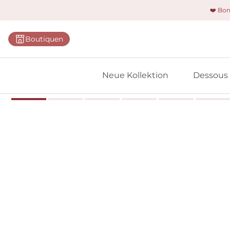
❤️ Bo
Kategorie
Boutiquen
BHs
Slips
Neue Kollektion
Dessous
Bodys
Shapewe
Primadon
Nahtlose
Bestselle
Alle Des
Meine 