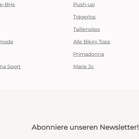
te-BHs
Push-up
Trägerlos
Taillenslips
emode
Alle Bikini Tops
Primadonna
na Sport
Marie Jo
Abonniere unseren Newsletter!