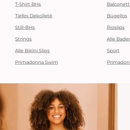
T-Shirt BHs
Balconet
Tiefes Dekolleté
Bügellos
Still-BHs
Rioslips
Strings
Alle Bad
Alle Bikini Slips
Sport
Primadonna Swim
Primadon