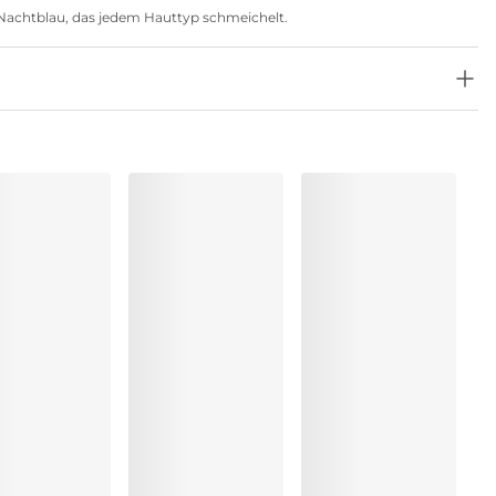
s Nachtblau, das jedem Hauttyp schmeichelt.
ung
rocknen
, Polyester:4%, Elasthan:15%