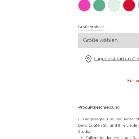
Alle BHs
Meine Größe finden
Größentabelle
Größe wählen
Lagerbestand im Ges
Koste
Produktbeschreibung
Ein angesagter und bequemer Slip
bevorzugten Stil und Ihre Liebli
Studio!
Taillenslip, der eine coole Re