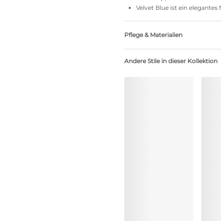
Velvet Blue ist ein elegante
Pflege & Materialien
Nicht bleichen
Andere Stile in dieser Kollektion
Keine professionelle Reinig
Nicht im Wäschetrockner t
30°C Normalwaschgang
°
30
Nicht bügein
Baumwolle:2%, Polyamid:79%