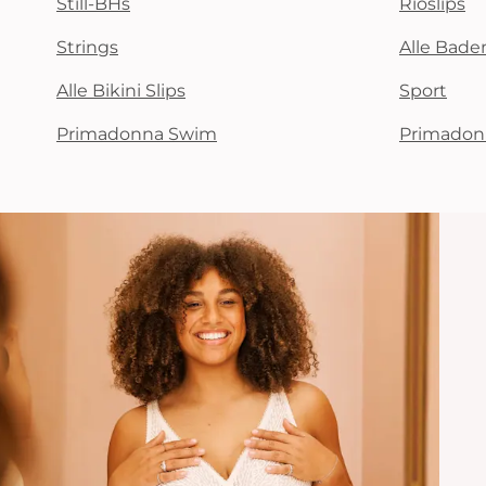
Still-BHs
Rioslips
Strings
Alle Bad
Alle Bikini Slips
Sport
Primadonna Swim
Primadon