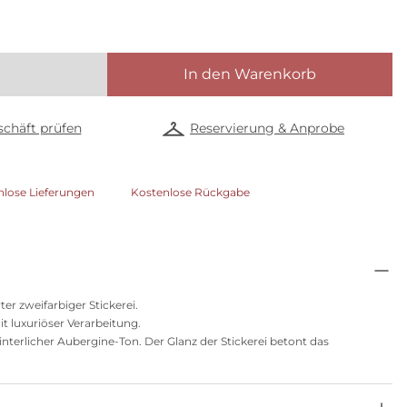
In den Warenkorb
chäft prüfen
Reservierung & Anprobe
nlose Lieferungen
Kostenlose Rückgabe
er zweifarbiger Stickerei.
mit luxuriöser Verarbeitung.
interlicher Aubergine-Ton. Der Glanz der Stickerei betont das