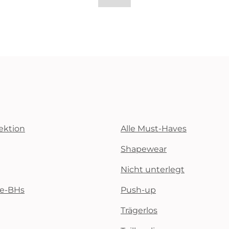
ektion
Alle Must-Haves
Shapewear
Nicht unterlegt
te-BHs
Push-up
Trägerlos