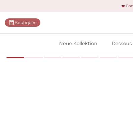
❤️ Bo
Kategorie
Boutiquen
BHs
Slips
Neue Kollektion
Dessous
Bodys
Shapewe
Primadon
Nahtlose
Bestselle
Alle Des
Meine 