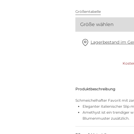
Alle BHs
Größentabelle
Meine Größe finden
Größe wählen
Lagerbestand im Ges
Koste
Produktbeschreibung
Schmeichelhafter Favorit mit zart
Eleganter italienischer Slip 
Amethyst ist ein trendiger w
Blumenmuster zusätzlich.