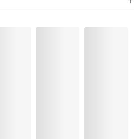
ung
rocknen
, Polyester:35%, Elasthan:12%