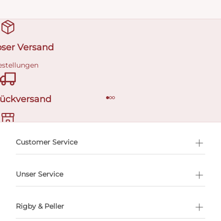
oser Versand
estellungen
Rückversand
ermin buchen
Customer Service
Unser Service
Rigby & Peller