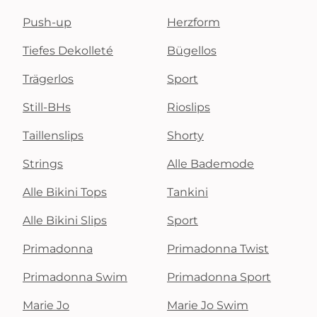
Push-up
Herzform
Tiefes Dekolleté
Bügellos
Trägerlos
Sport
Still-BHs
Rioslips
Taillenslips
Shorty
Strings
Alle Bademode
Alle Bikini Tops
Tankini
Alle Bikini Slips
Sport
Primadonna
Primadonna Twist
Primadonna Swim
Primadonna Sport
Marie Jo
Marie Jo Swim