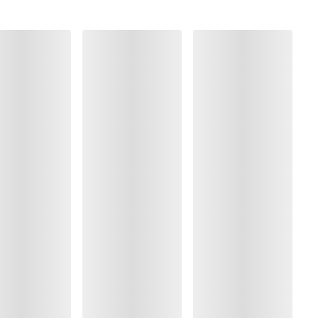
ung
rocknen
 Polyester:51%, Elasthan:13%