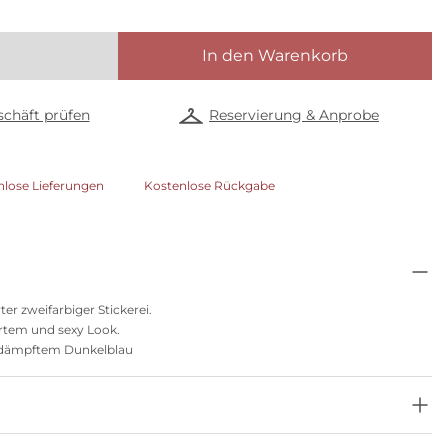
In den Warenkorb
chäft prüfen
Reservierung & Anprobe
nlose Lieferungen
Kostenlose Rückgabe
er zweifarbiger Stickerei.
iertem und sexy Look.
gedämpftem Dunkelblau