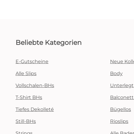
Beliebte Kategorien
E-Gutscheine
Neue Koll
Alle Slips
Body
Vollschalen-BHs
Unterlegt
T-Shirt BHs
Balconet
Tiefes Dekolleté
Bügellos
Still-BHs
Rioslips
Strings
Alle Bad