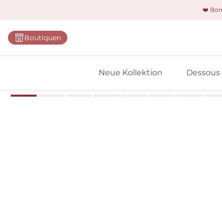
❤️ Bo
Kategorie
Boutiquen
BHs
Slips
Neue Kollektion
Dessous
Bodys
Shapewe
Primadon
Nahtlose
Bestselle
Alle Des
Meine 