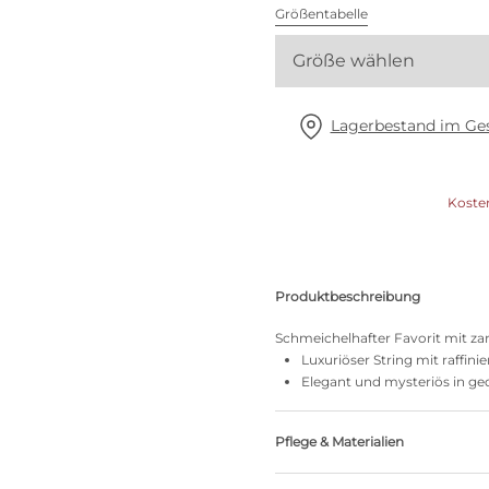
Alle BHs
Größentabelle
Größe wählen
Meine Größe finden
Lagerbestand im Ges
Koste
Produktbeschreibung
Schmeichelhafter Favorit mit zart
Luxuriöser String mit raffin
Elegant und mysteriös in 
Pflege & Materialien
Nicht bleichen