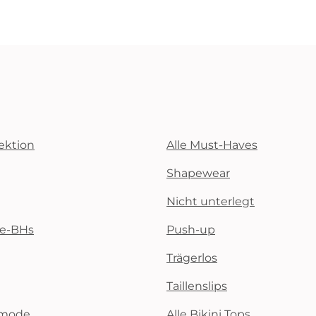
ektion
Alle Must-Haves
Shapewear
Nicht unterlegt
te-BHs
Push-up
Trägerlos
Taillenslips
emode
Alle Bikini Tops