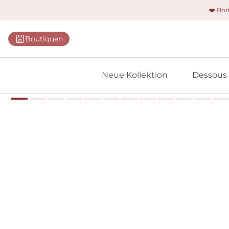
❤️ Bo
Kategorie
Boutiquen
BHs
Slips
Neue Kollektion
Dessous
Bodys
Shapewe
Primadon
Nahtlose
Bestselle
Alle Des
Meine 