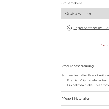
Alle BHs
Größentabelle
Größe wählen
Meine Größe finden
Lagerbestand im Ges
Koste
Produktbeschreibung
Schmeichelhafter Favorit mit zart
Brazilian-Slip mit elegante
Ein hellrosa Make-up-Farbt
Pflege & Materialien
Nicht bleichen