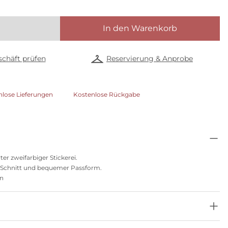
In den Warenkorb
chäft prüfen
Reservierung & Anprobe
nlose Lieferungen
Kostenlose Rückgabe
er zweifarbiger Stickerei.
m Schnitt und bequemer Passform.
on