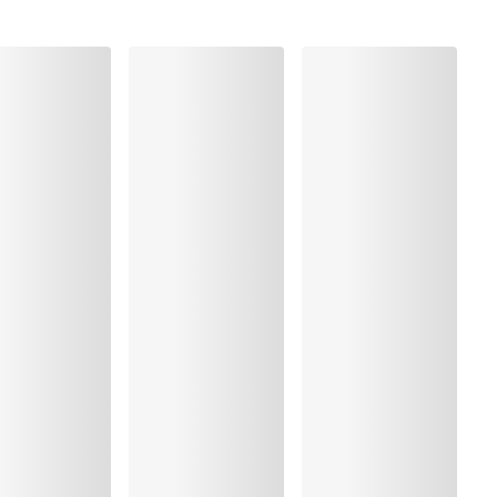
ung
rocknen
, Polyester:14%, Polyamid:68%