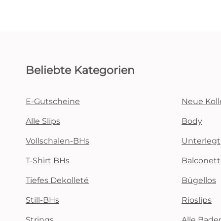
Beliebte Kategorien
E-Gutscheine
Neue Koll
Alle Slips
Body
Vollschalen-BHs
Unterlegt
T-Shirt BHs
Balconet
Tiefes Dekolleté
Bügellos
Still-BHs
Rioslips
Strings
Alle Bad