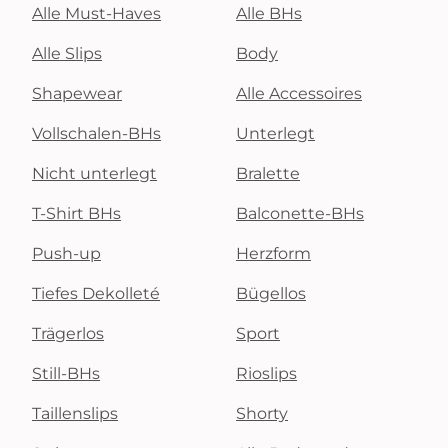
Alle Must-Haves
Alle BHs
Alle Slips
Body
Shapewear
Alle Accessoires
Vollschalen-BHs
Unterlegt
Nicht unterlegt
Bralette
T-Shirt BHs
Balconette-BHs
Push-up
Herzform
Tiefes Dekolleté
Bügellos
Trägerlos
Sport
Still-BHs
Rioslips
Taillenslips
Shorty