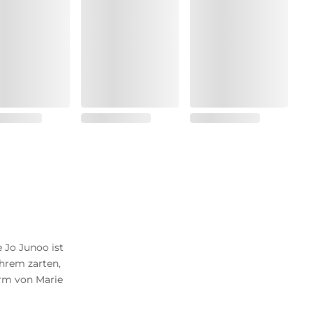
e Jo Junoo ist
ihrem zarten,
orm von Marie