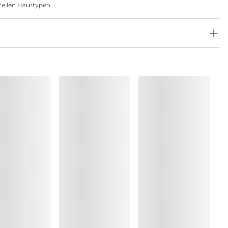
hellen Hauttypen.
ung
rocknen