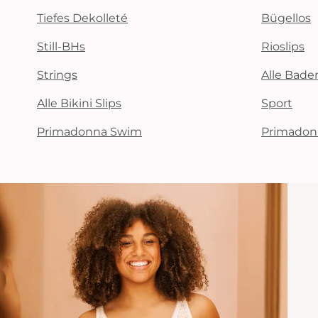
Tiefes Dekolleté
Bügellos
Still-BHs
Rioslips
Strings
Alle Bad
Alle Bikini Slips
Sport
Primadonna Swim
Primadon