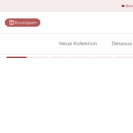
❤️ Bo
Kategorie
Boutiquen
BHs
Slips
Neue Kollektion
Dessous
Bodys
Shapewe
Primadon
Nahtlose
Bestselle
Alle Des
Meine 