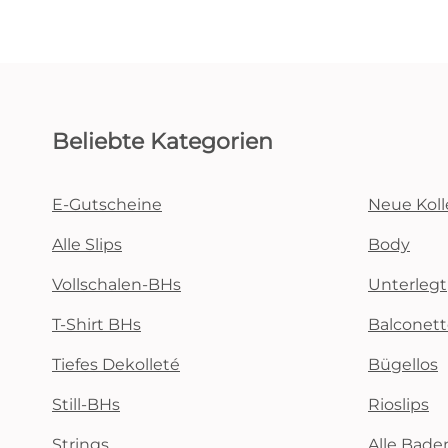
Beliebte Kategorien
E-Gutscheine
Neue Koll
Alle Slips
Body
Vollschalen-BHs
Unterlegt
T-Shirt BHs
Balconet
Tiefes Dekolleté
Bügellos
Still-BHs
Rioslips
Strings
Alle Bad