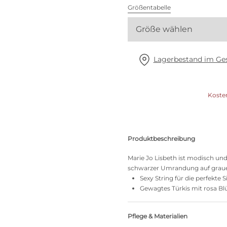
Alle BHs
Größentabelle
Größe wählen
Meine Größe finden
Lagerbestand im Ges
Koste
Produktbeschreibung
Marie Jo Lisbeth ist modisch un
schwarzer Umrandung auf grauem
Sexy String für die perfekte 
Gewagtes Türkis mit rosa Bl
Pflege & Materialien