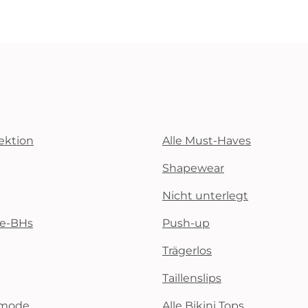
ektion
Alle Must-Haves
Shapewear
Nicht unterlegt
te-BHs
Push-up
Trägerlos
Taillenslips
emode
Alle Bikini Tops