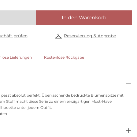
In den Warenkorb
chäft prüfen
Reservierung & Anprobe
nlose Lieferungen
Kostenlose Rückgabe
d passt absolut perfekt. Überraschende bedruckte Blumenspitze mit
 Stoff macht diese Serie zu einem einzigartigen Must-Have.
Silhouette unter jedem Outfit.
üten