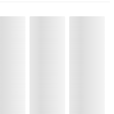
ung
rocknen
2%, Elasthan:16%, Polyamid:61%