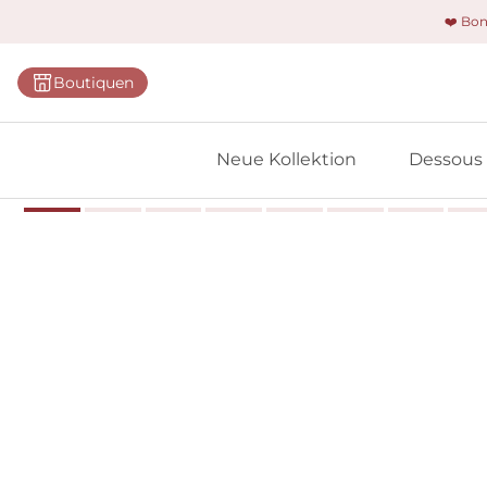
❤️ Bo
Kategorie
Boutiquen
BHs
Slips
Neue Kollektion
Dessous
Bodys
Shapewe
Primadon
Nahtlose
Bestselle
Alle Des
Meine 