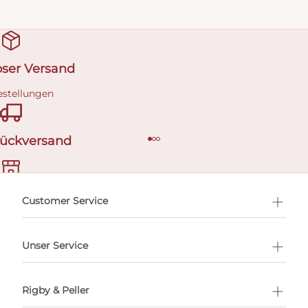
oser Versand
estellungen
Rückversand
ermin buchen
Customer Service
Unser Service
Rigby & Peller