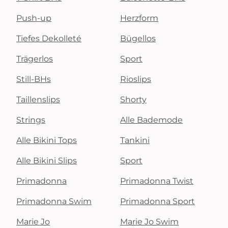
Push-up
Herzform
Tiefes Dekolleté
Bügellos
Trägerlos
Sport
Still-BHs
Rioslips
Taillenslips
Shorty
Strings
Alle Bademode
Alle Bikini Tops
Tankini
Alle Bikini Slips
Sport
Primadonna
Primadonna Twist
Primadonna Swim
Primadonna Sport
Marie Jo
Marie Jo Swim