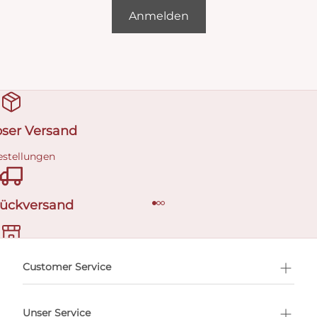
Anmelden
oser Versand
estellungen
Rückversand
ermin buchen
Customer Service
Unser Service