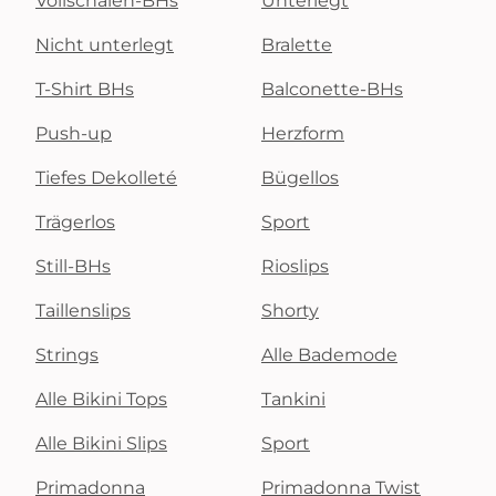
Vollschalen-BHs
Unterlegt
Nicht unterlegt
Bralette
T-Shirt BHs
Balconette-BHs
Push-up
Herzform
Tiefes Dekolleté
Bügellos
Trägerlos
Sport
Still-BHs
Rioslips
Taillenslips
Shorty
Strings
Alle Bademode
Alle Bikini Tops
Tankini
Alle Bikini Slips
Sport
Primadonna
Primadonna Twist