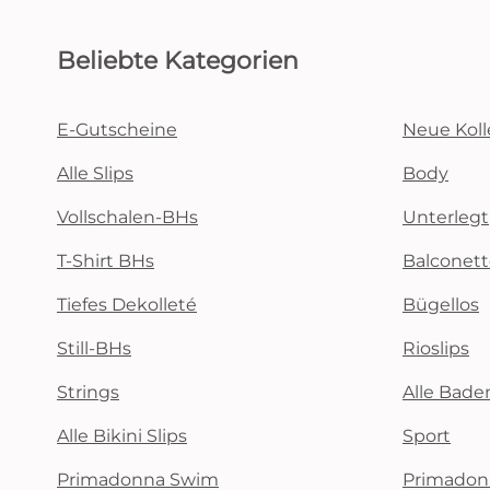
Beliebte Kategorien
E-Gutscheine
Neue Koll
Alle Slips
Body
Vollschalen-BHs
Unterlegt
T-Shirt BHs
Balconet
Tiefes Dekolleté
Bügellos
Still-BHs
Rioslips
Strings
Alle Bad
Alle Bikini Slips
Sport
Primadonna Swim
Primadon