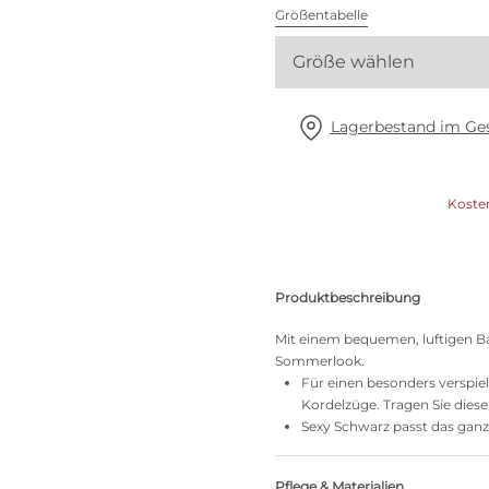
Alle BHs
Größentabelle
Größe wählen
Meine Größe finden
Lagerbestand im Ges
Koste
Produktbeschreibung
Mit einem bequemen, luftigen Ba
Sommerlook.
Für einen besonders verspielt
Kordelzüge. Tragen Sie diese
Sexy Schwarz passt das gan
Pflege & Materialien