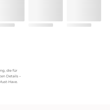
g, die für
ten Details –
Must-Have.