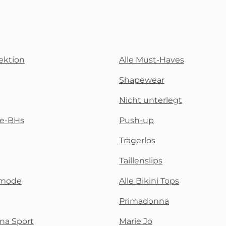
ektion
Alle Must-Haves
Shapewear
Nicht unterlegt
te-BHs
Push-up
Trägerlos
Taillenslips
emode
Alle Bikini Tops
Primadonna
na Sport
Marie Jo