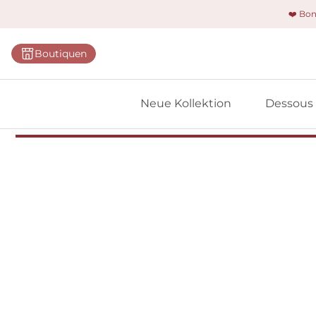
❤️ Bo
Kategorie
Boutiquen
BHs
Slips
Neue Kollektion
Dessous
Bodys
Shapewe
Primadon
Nahtlose
Bestselle
Alle Des
Meine 