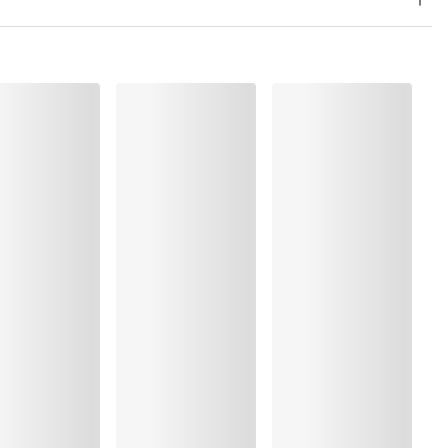
ung
rocknen
, Elasthan:6%