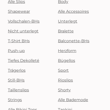
Alle Slips
Body
Shapewear
Alle Accessoires
Vollschalen-BHs
Unterlegt
Nicht unterlegt
Bralette
T-Shirt BHs
Balconette-BHs
Push-up
Herzform
Tiefes Dekolleté
Bügellos
Trägerlos
Sport
Still-BHs
Rioslips
Taillenslips
Shorty
Strings
Alle Bademode
Alle Bikini Tops
Tankini