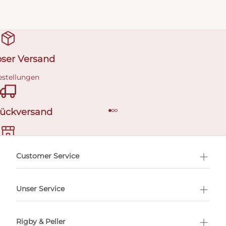
oser Versand
estellungen
Rückversand
ermin buchen
Customer Service
Unser Service
Rigby & Peller