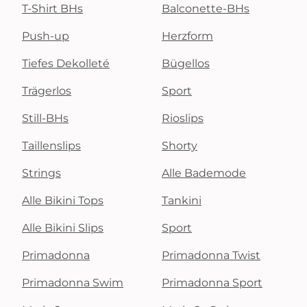
T-Shirt BHs
Balconette-BHs
Push-up
Herzform
Tiefes Dekolleté
Bügellos
Trägerlos
Sport
Still-BHs
Rioslips
Taillenslips
Shorty
Strings
Alle Bademode
Alle Bikini Tops
Tankini
Alle Bikini Slips
Sport
Primadonna
Primadonna Twist
Primadonna Swim
Primadonna Sport