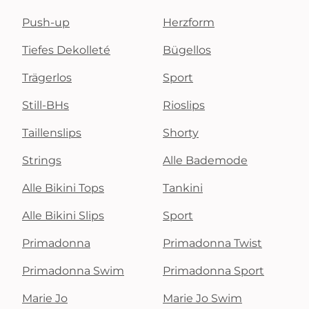
Push-up
Herzform
Tiefes Dekolleté
Bügellos
Trägerlos
Sport
Still-BHs
Rioslips
Taillenslips
Shorty
Strings
Alle Bademode
Alle Bikini Tops
Tankini
Alle Bikini Slips
Sport
Primadonna
Primadonna Twist
Primadonna Swim
Primadonna Sport
Marie Jo
Marie Jo Swim