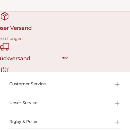
oser Versand
estellungen
Rückversand
ermin buchen
Customer Service
Unser Service
Rigby & Peller