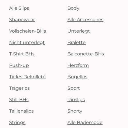
Alle Slips
Body
Shapewear
Alle Accessoires
Vollschalen-BHs
Unterlegt
Nicht unterlegt
Bralette
T-Shirt BHs
Balconette-BHs
Push-up
Herzform
Tiefes Dekolleté
Bügellos
Trägerlos
Sport
Still-BHs
Rioslips
Taillenslips
Shorty
Strings
Alle Bademode