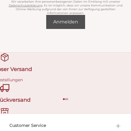
Wir verarbeiten Ihre personenbezogenen Daten im Einklang mit unserer
Datenschutzerklärung
. Es ist möglich, dass wir unsere Kommunikation und
Online-Werbung aufgrund der von Ihnen zur Verfügung gestellten
Informationen anpassen.
Anmelden
oser Versand
estellungen
Rückversand
ermin buchen
Customer Service