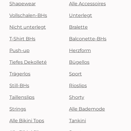
Shapewear
Alle Accessoires
Vollschalen-BHs
Unterlegt
Nicht unterlegt
Bralette
T-Shirt BHs
Balconette-BHs
Push-up
Herzform
Tiefes Dekolleté
Bügellos
Trägerlos
Sport
Still-BHs
Rioslips
Taillenslips
Shorty
Strings
Alle Bademode
Alle Bikini Tops
Tankini