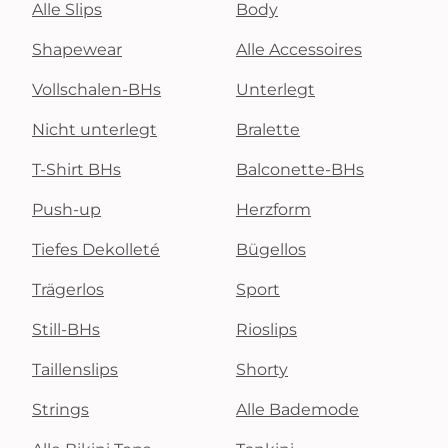
Alle Slips
Body
Shapewear
Alle Accessoires
Vollschalen-BHs
Unterlegt
Nicht unterlegt
Bralette
T-Shirt BHs
Balconette-BHs
Push-up
Herzform
Tiefes Dekolleté
Bügellos
Trägerlos
Sport
Still-BHs
Rioslips
Taillenslips
Shorty
Strings
Alle Bademode